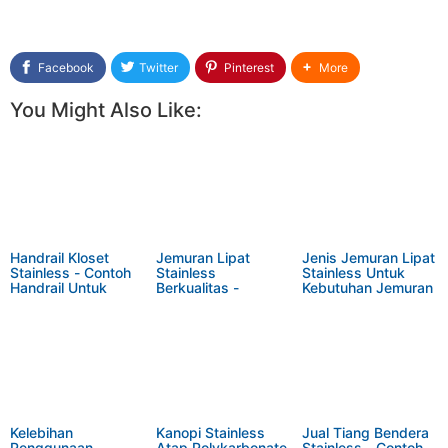
Facebook
Twitter
Pinterest
More
You Might Also Like:
Handrail Kloset
Jemuran Lipat
Jenis Jemuran Lipat
Stainless - Contoh
Stainless
Stainless Untuk
Handrail Untuk
Berkualitas -
Kebutuhan Jemuran
Kloset/Kamar Mandi
Gambar Jemuran
di Rumah Anda
Dinding Stainles
Kelebihan
Kanopi Stainless
Jual Tiang Bendera
Penggunaan
Atap Polykarbonate
Stainless - Contoh