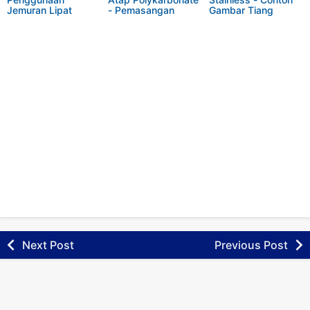
Jemuran Lipat
- Pemasangan
Gambar Tiang
Stainless
Kanopi Stainless di
Bendera Stainless
Grand Depok City
Pemasangan di
Perum DIAMOND
GOLD Pantai Indah
Kapuk
Next Post
Previous Post