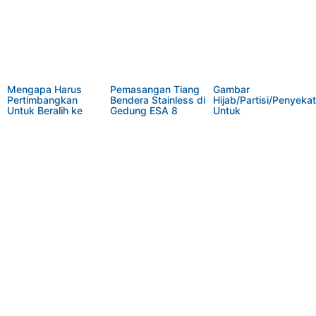
Mengapa Harus
Pemasangan Tiang
Gambar
Pertimbangkan
Bendera Stainless di
Hijab/Partisi/Penyekat
Untuk Beralih ke
Gedung ESA 8
Untuk
Ranjang Besi dan
Tangerang Banten
Mushola/Masjid
Stainless Sekarang
Contoh Gambar Hijab
Juga
Masjid Terlaris