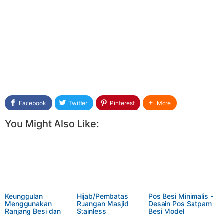
Facebook
Twitter
Pinterest
More
You Might Also Like:
Keunggulan
Hijab/Pembatas
Pos Besi Minimalis -
Menggunakan
Ruangan Masjid
Desain Pos Satpam
Ranjang Besi dan
Stainless
Besi Model
Stainless
Minimalis