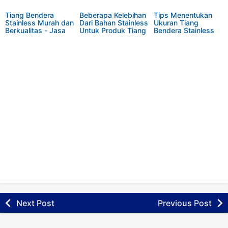
Tiang Bendera
Beberapa Kelebihan
Tips Menentukan
Stainless Murah dan
Dari Bahan Stainless
Ukuran Tiang
Berkualitas - Jasa
Untuk Produk Tiang
Bendera Stainless
Buat Tiang Bendera
Bendera Stainless
wilayah DEPOK dan
Sekitarnya
Next Post
Previous Post