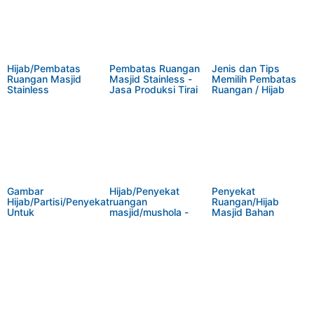
Hijab/Pembatas
Pembatas Ruangan
Jenis dan Tips
Ruangan Masjid
Masjid Stainless -
Memilih Pembatas
Stainless
Jasa Produksi Tirai
Ruangan / Hijab
Mushola
Masjid
Gambar
Hijab/Penyekat
Penyekat
Hijab/Partisi/Penyekat
ruangan
Ruangan/Hijab
Untuk
masjid/mushola -
Masjid Bahan
Mushola/Masjid
Contoh Hijab Masjid
Stainless Menjadi
Contoh Gambar Hijab
Pemasangan di
Produk Yang
Masjid Terlaris
Cempaka Putih
Banyak Diminati