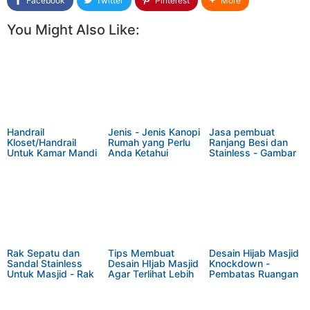
Facebook
Twitter
Pinterest
More
You Might Also Like:
Handrail
Jenis - Jenis Kanopi
Jasa pembuat
Kloset/Handrail
Rumah yang Perlu
Ranjang Besi dan
Untuk Kamar Mandi
Anda Ketahui
Stainless - Gambar
- Gambar Handrail
Ranjang Minimalis
Kloset / Handrail
Kamar Mandi
Rak Sepatu dan
Tips Membuat
Desain Hijab Masjid
Sandal Stainless
Desain HIjab Masjid
Knockdown -
Untuk Masjid - Rak
Agar Terlihat Lebih
Pembatas Ruangan
Sepatu Stainless
Indah
Masjid Model
Kustom Pengiriman
Knockdown
Di Ciracas.