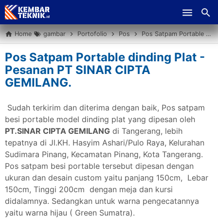
Skip to main content
Home
gambar
Portofolio
Pos
Pos Satpam Portable dinding Plat - Pesanan PT SINAR CIPTA GEMILANG.
Pos Satpam Portable dinding Plat -
Pesanan PT SINAR CIPTA
GEMILANG.
Sudah terkirim dan diterima dengan baik, Pos satpam
besi portable model dinding plat yang dipesan oleh
PT.SINAR CIPTA GEMILANG
di Tangerang, lebih
tepatnya di Jl.KH. Hasyim Ashari/Pulo Raya, Kelurahan
Sudimara Pinang, Kecamatan Pinang, Kota Tangerang.
Pos satpam besi portable tersebut dipesan dengan
ukuran dan desain custom yaitu panjang 150cm, Lebar
150cm, Tinggi 200cm dengan meja dan kursi
didalamnya. Sedangkan untuk warna pengecatannya
yaitu warna hijau ( Green Sumatra).